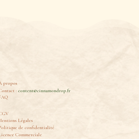
À propos
Contact :
content@cinnamondrop.fr
FAQ
CGV
entions Légales
Politique de confidentialité
Licence Commerciale