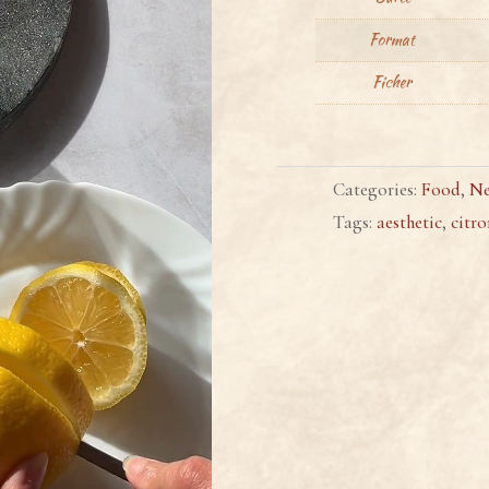
Format
Ficher
Categories:
Food
,
N
Tags:
aesthetic
,
citro