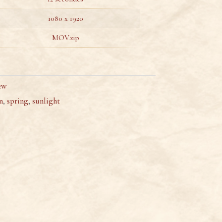
1080 x 1920
MOV.zip
ew
n
,
spring
,
sunlight