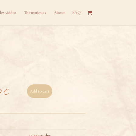
les vidéos
Thématiques
About
FAQ
0
€
Add to cart
12 secondes