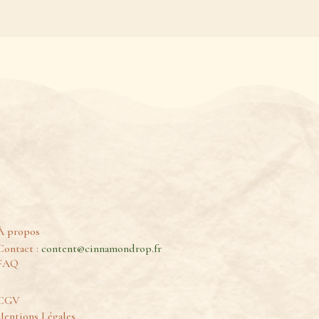
À propos
Contact :
content@cinnamondrop.fr
FAQ
CGV
entions Légales