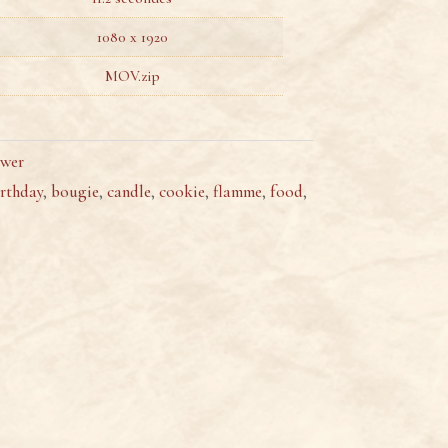
1080 x 1920
MOV.zip
wer
rthday
,
bougie
,
candle
,
cookie
,
flamme
,
food
,