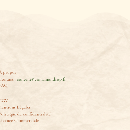
À propos
Contact :
content@cinnamondrop.fr
FAQ
CGV
entions Légales
Politique de confidentialité
Licence Commerciale