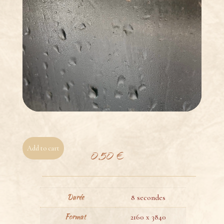
Add to cart
0,50
€
Durée
8 secondes
Format
2160 x 3840