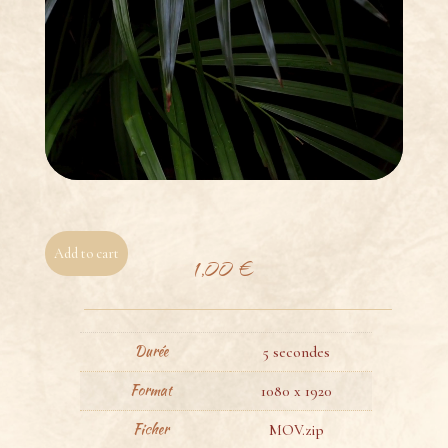
Add to cart
1,00
€
Durée
5 secondes
Format
1080 x 1920
Ficher
MOV.zip