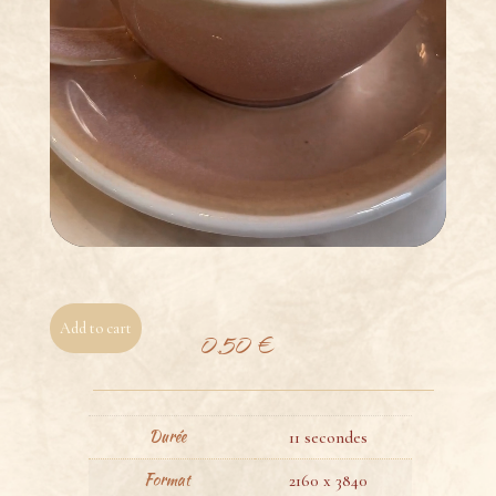
Add to cart
0,50
€
Durée
11 secondes
Format
2160 x 3840