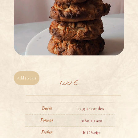
Add to cart
1,00
€
Durée
13,9 secondes
Format
1080 x 1920
Ficher
MOV.zip