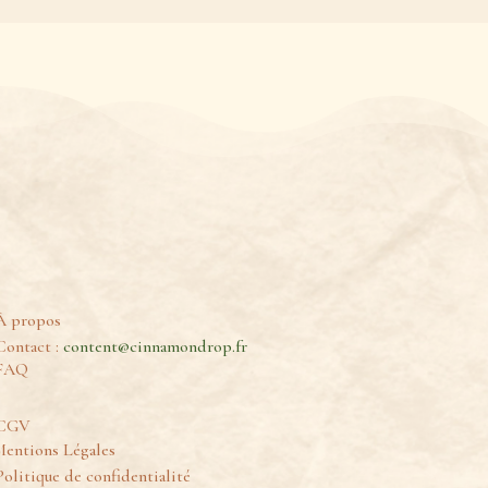
À propos
Contact :
content@cinnamondrop.fr
FAQ
CGV
entions Légales
Politique de confidentialité