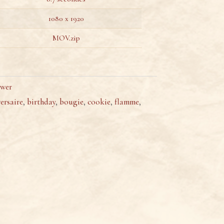
1080 x 1920
MOV.zip
wer
ersaire
,
birthday
,
bougie
,
cookie
,
flamme
,