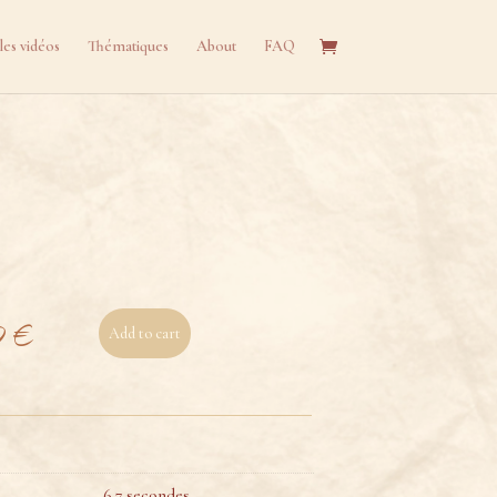
les vidéos
Thématiques
About
FAQ
0
€
Add to cart
6.7 secondes