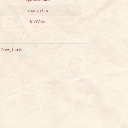
2160 x 3840
MOV.zip
,
New
,
Paris