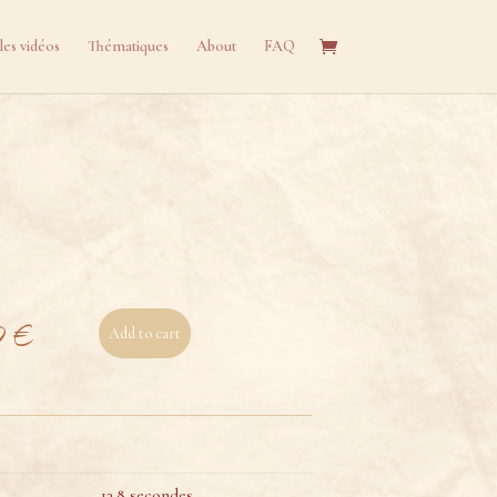
les vidéos
Thématiques
About
FAQ
0
€
Add to cart
13.8 secondes