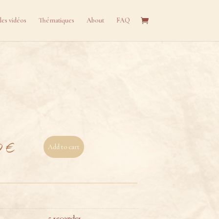
les vidéos
Thématiques
About
FAQ
0
€
Add to cart
5 secondes