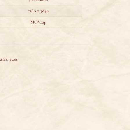
2160 x 3840
MOV.zip
aris
,
rues