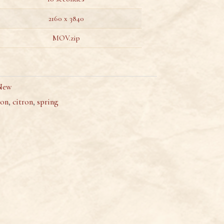
2160 x 3840
MOV.zip
New
son
,
citron
,
spring