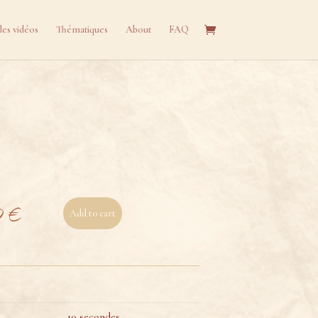
les vidéos
Thématiques
About
FAQ
0
€
Add to cart
10 secondes