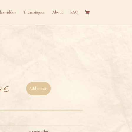
les vidéos
Thématiques
About
FAQ
0
€
Add to cart
7 secondes